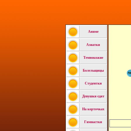
Аниме
Азиатки
Темнокожие
Болельщицы
Студентки
Девушки едят
На корточках
Гимнастки