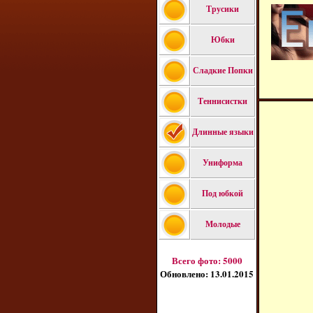
Трусики
Юбки
Сладкие Попки
Теннисистки
Длинные языки
Униформа
Под юбкой
Молодые
Всего фото
:
5000
Обновлено:
13.01.2015